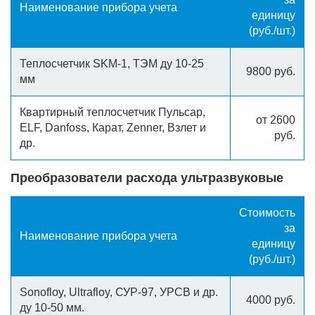
Наименование прибора учета
единицу
(руб./шт.)
Теплосчетчик SKM-1, ТЭМ ду 10-25
9800 руб.
мм
Квартирный теплосчетчик Пульсар,
от 2600
ELF, Danfoss, Карат, Zenner, Взлет и
руб.
др.
Преобразователи расхода ультразвуковые
Стоимость
за
Наименование прибора учета
единицу
(руб./шт.)
Sonofloy, Ultrafloy, СУР-97, УРСВ и др.
4000 руб.
ду 10-50 мм.